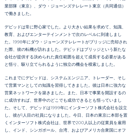
業部隊（東京）、ダウ・ジョーンズテレレート東京（共同通信）
で働きました。
デビッドは常に野心家でした。より大きい結果を求めて、知識、
教育、およびエンターテインメントで次のレベルに到達しまし
た。1998年にダウ・ジョーンズテレレートがブリッジに売却され
た際、彼の転機が訪れました。デビッドはブリッジという新たな
会社が提供する決められた責任範囲を超えて成長する必要がある
と悟り、駆り立てられるように独立の機会を模索しました。
これまでにデビッドは、システムエンジニア、トレーダー、そし
て営業マンとしての知識を習得してきました。彼は日本に強力な
営業ネットワークを築きました。また、日本で事業を開設するの
に成功すれば、世界中のどこでも成功できるとも悟っていまし
た。そして、デビッドは1999年にインターソフト株式会社を設立
し、彼が1人目の社員になりました。今日、日本の東京に本部を置
くインターソフト株式会社は、世界で200人以上の従業員を雇用
し、インド、シンガポール、台湾、およびアメリカ合衆国にオフ